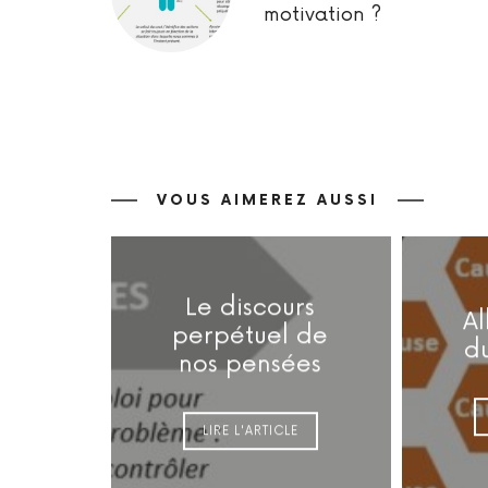
motivation ?
VOUS AIMEREZ AUSSI
Le discours
Al
perpétuel de
d
nos pensées
LIRE L'ARTICLE