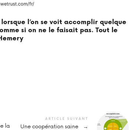
nwetrust.com/fr/
 lorsque l’on se voit accomplir quelque
mme si on ne le faisait pas. Tout le
y Hemery
ARTICLE SUIVANT
e la
Une coopération saine
→