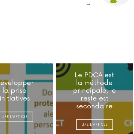
→
Le PDCA est
évelopper
la méthode
la prise
principale, le
initiatives
reste est
secondaire
LIRE L'ARTICLE
LIRE L'ARTICLE