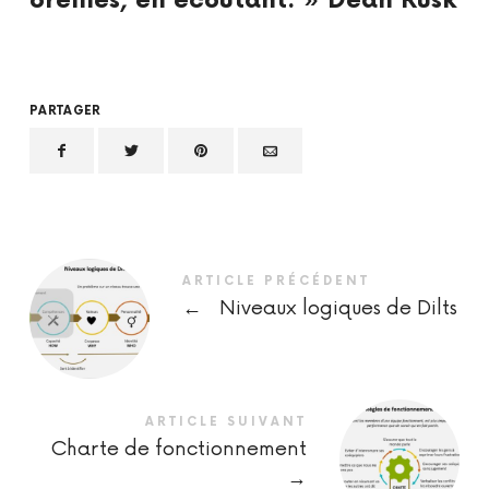
oreilles, en écoutant. » Dean Rusk
PARTAGER
ARTICLE PRÉCÉDENT
←
Niveaux logiques de Dilts
ARTICLE SUIVANT
Charte de fonctionnement
→