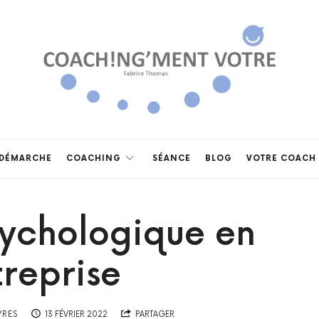
Coach!ng'ment
vôtre
DÉMARCHE
COACHING
SÉANCE
BLOG
VOTRE COACH
sychologique en
treprise
VRES
13 FÉVRIER 2022
PARTAGER