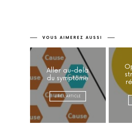
VOUS AIMEREZ AUSSI
Op
Aller au-delà
st
du symptôme
r
LIRE L'ARTICLE